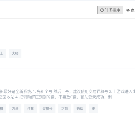
时间排序
点
上
大师
！
好是全新系统. 1. 先租个号 然后上号，建议使用交易猫租号 2. 上游戏进入出生岛按
回收站 4. 把辅助解压到别的盘，不要放C盘，辅助登录成功，删
租
方法
注意
过租号
之前
确保
电