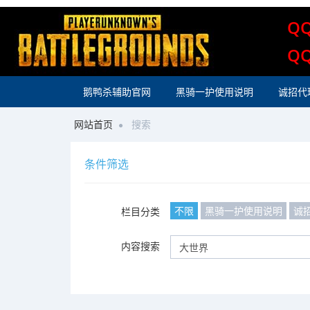
Q
Q
鹅鸭杀辅助官网
黑骑一护使用说明
诚招代
网站首页
搜索
条件筛选
不限
黑骑一护使用说明
诚
栏目分类
内容搜索